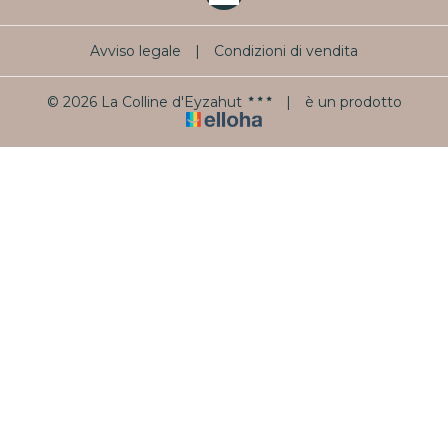
Avviso legale
|
Condizioni di vendita
© 2026 La Colline d'Eyzahut
|
è un prodotto