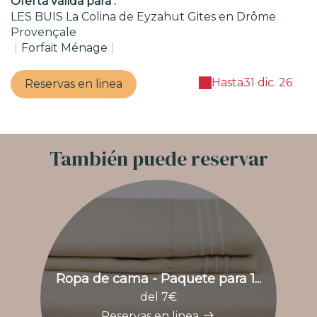
Oferta válida para :
LES BUIS La Colina de Eyzahut Gites en Drôme
Provençale
|
Forfait Ménage
|
Hasta
31 dic. 26
Reservas en linea
También puede reservar
Ropa de cama - Paquete para 1...
T
del 7€
Reservas en linea